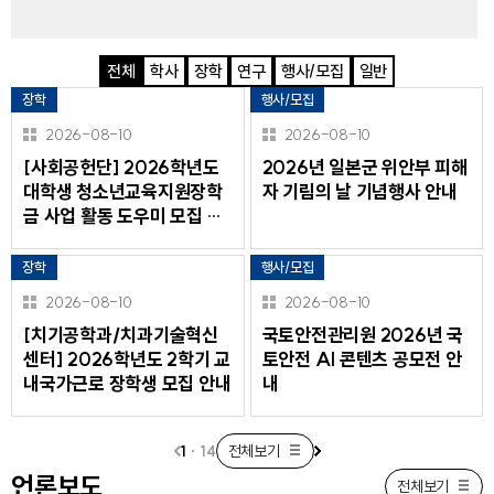
전체
학사
장학
연구
행사/모집
일반
전
장학
행사/모집
체
2026-08-10
2026-08-10
[사회공헌단] 2026학년도
2026년 일본군 위안부 피해
대학생 청소년교육지원장학
자 기림의 날 기념행사 안내
금 사업 활동 도우미 모집 안
내
장학
행사/모집
2026-08-10
2026-08-10
[치기공학과/치과기술혁신
국토안전관리원 2026년 국
센터] 2026학년도 2학기 교
토안전 AI 콘텐츠 공모전 안
내국가근로 장학생 모집 안내
내
1
·
14
전체보기
이
다
언론보도
전체보기
전
음