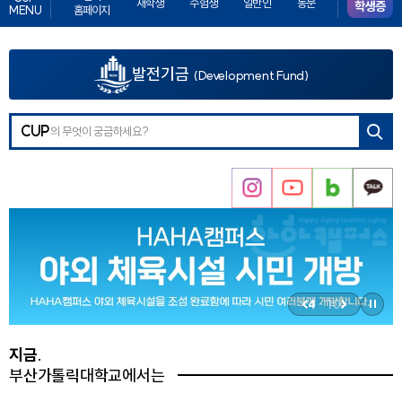
재학생
수험생
일반인
동문
학생증
MENU
홈페이지
튼
발전기금
(Development Fund)
검색
CUP
버튼
인
유
네
카
스
튜
이
카
타
브
버
오
그
블
채
램
로
널
4
·
10
그
정
이
다
지
전
음
지금.
버
버
부산가톨릭대학교에서는
튼
튼