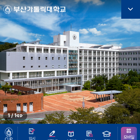
주메뉴로 가기
본문으로 가기
하단으로 가기
버튼
1
/
1
정
이
지
전
버
모바일
입시
CUP