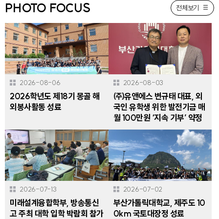
PHOTO FOCUS
전체보기
2026-08-06
2026-08-03
2026학년도 제18기 몽골 해
㈜유앤에스 변규태 대표, 외
외봉사활동 성료
국인 유학생 위한 발전기금 매
월 100만원 ‘지속 기부’ 약정
2026-07-13
2026-07-02
미래설계융합학부, 방송통신
부산가톨릭대학교, 제주도 10
고 주최 대학 입학 박람회 참가
0km 국토대장정 성료