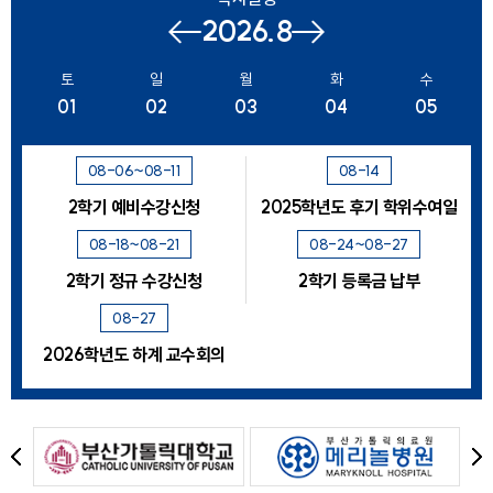
2026.8
이전
다음
달
달
토
일
월
화
수
01
02
03
04
05
08-06~08-11
08-14
2학기 예비수강신청
2025학년도 후기 학위수여일
08-18~08-21
08-24~08-27
2학기 정규 수강신청
2학기 등록금 납부
08-27
2026학년도 하계 교수회의
이
다