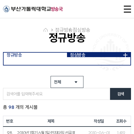
주메뉴로 가기
본문으로 가기
하단으로 가기
전
방송국
체
메
뉴
정규방송
점심방송
정규방송
정규방송
점심방송
검색
총
98
개의 게시물
번호
제목
작성일
조회수
98
2010년 1학기 6월 1일 런치타임 선곡표
2010-06-01
1,419