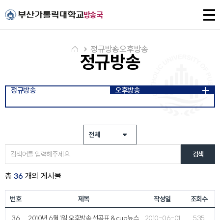
주메뉴로 가기
본문으로 가기
하단으로 가기
전
방송국
체
메
뉴
정규방송
오후방송
정규방송
정규방송
오후방송
검색
총
36
개의 게시물
번호
제목
작성일
조회수
36
2010년 6월 1일 오후방송 선곡표 & cup뉴스
2010-06-01
535