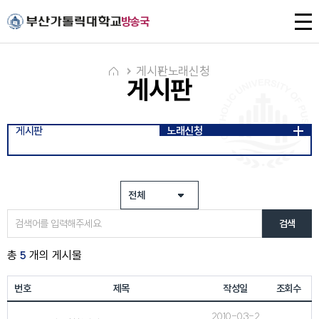
주메뉴로 가기
본문으로 가기
하단으로 가기
전
방송국
체
메
뉴
게시판
노래신청
게시판
게시판
노래신청
검색
총
5
개의 게시물
번호
제목
작성일
조회수
2010-03-2