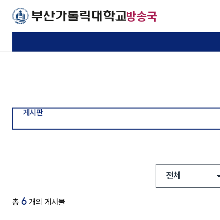
주메뉴로 가기
본문으로 가기
하단으로 가기
방송국
CUPBS 소개
오전방송
가요제
공지사항
CUPBS
정규방송
교내행사
게시판
기본이 충실한 대학
기본이 충실한 대학
기본이 충실한 대학
기본이 충실한 대학
연혁
점심방송
방송제
사연신청
부산가톨릭대학교
부산가톨릭대학교
부산가톨릭대학교
부산가톨릭대학교
게시판
조직도
오후방송
영상방
노래신청
부서소개
사진방
포토갤러리
편성표
건의사항
질문 Q/A
6
총
개의 게시물