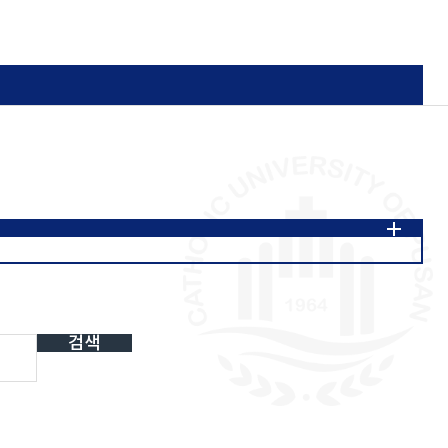
일
80's
검색