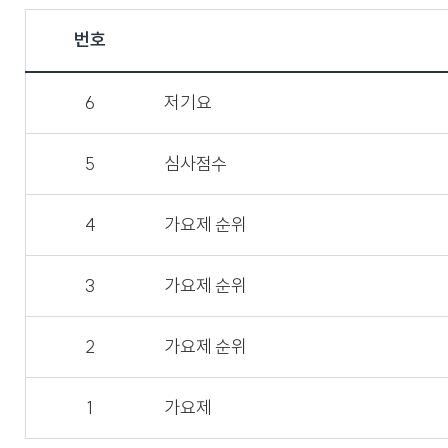
자유게시판
번호
졸업생게시판
6
저기요
5
심사점수
4
가요제 순위
3
가요제 순위
2
가요제 순위
1
가요제