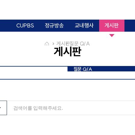
CUPBS
정규방송
교내행사
게시판
월요일
화요일
수요일
목요일
금요
게시판
질문 Q/A
게시판
2020's
2010's
2000's
1990's
19
질문 Q/A